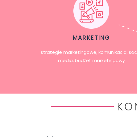
MARKETING
strategie marketingowe, komunikacja, soc
media, budżet marketingowy
KO